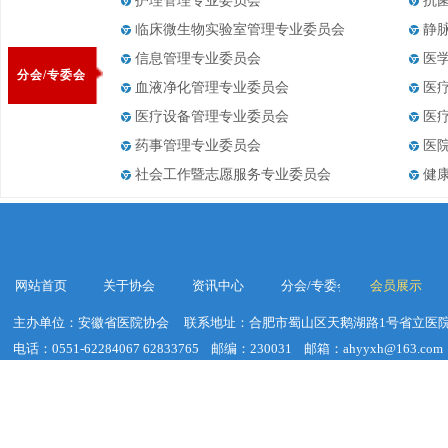
护理管理专业委员会
抗
临床微生物实验室管理专业委员会
静
信息管理专业委员会
医
分会/专委会
血液净化管理专业委员会
医
医疗设备管理专业委员会
医
药事管理专业委员会
医
社会工作暨志愿服务专业委员会
健
网站首页
关于协会
资讯中心
分会/专委会
会员展示
主办单位：安徽省医院协会
联系地址：合肥市蜀山区天鹅湖路1号省立医院
电话：0551-62284067 62833765
邮编：230031
邮箱：ahyyxh@163.com
建议浏览器分辨率：1920*1020
皖ICP备19018755号