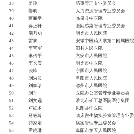
38
姜玲
药事管理专业委员会
39
姜明
人力资源管理专业委员会
40
蒋丽平
临泉县中医院
41
蒋正轩
医院感染管理专业委员会
42
阚乃功
明光市人民医院
43
雷黎
安徽中医药大学第二附属医院
44
李宝军
泗县人民医院
45
李传平
六安市人民医院
46
李长安
明光市中医院
47
凌峰
宁国市人民医院
48
刘洪波
阜阳市人民医院
49
刘家珍
滁州市人民医院
50
刘军
医院办公室管理专业委员会
51
刘文远
淮北市矿工总医院医疗集团
52
卢红术
凤阳县中医院
53
马筱玲
临床微生物实验室管理专业委
54
茆家定
病案管理专业委员会
55
孟晓琳
阜阳市第五人民医院