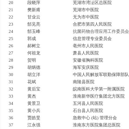
20
段晓萍
芜湖市湾沚区总医院
21
樊新甫
芜湖市中医院
22
甘业云
无为市中医院
23
郜见亮
合肥市第四人民医院
24
郜玉峰
抗菌药物合理应用工作委员会
25
郭成
信息管理专业委员会
26
郝树立
亳州市人民医院
27
何祖龙
萧县人民医院
28
贺明
安徽省胸科医院
29
胡炳德
海军安庆医院
30
胡立洋
中国人民解放军联勤保障部队第
31
花斌
南陵县医院
32
黄后宝
皖南医科大学第一附属医院
33
黄杰
淮南新华医疗集团北方医院
34
黄景卫
五河县人民医院
35
黄小兵
石台县人民医院
36
贾皓旻
急救中心 (站) 管理分会
37
江永强
淮南东方医院集团总医院