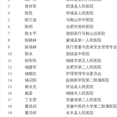
3
曾祥军
郎溪县人民医院
4
陈恳
舒城县人民医院
5
陈兰波
马鞍山市中医院
6
陈明
合肥市骨科医院
7
陈太平
德驭医疗马鞍山总医院
8
陈晓林
蒙城县第一人民医院
9
陈旭林
医疗质量与患者安全管理专业
10
陈永
固镇县中医院
11
程军民
铜陵市第五人民医院
12
储建军
合肥市第二人民医院
13
储晓红
护理管理专业委员会
14
储召阳
皖南医学院第二附属医院
15
褚永光
怀远县人民医院
16
戴晏
铜陵市人民医院
17
丁文荣
安徽省第二人民医院
18
董昌武
安徽中医药大学第二附属医院
19
董功祥
长丰县人民医院