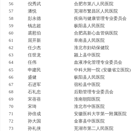
56
倪秀武
合肥市第八人民医院
57
潘悦
芜湖市繁昌区人民医院
58
彭永德
疾病与健康管理专业委员会
59
钱志超
枞阳县人民医院
60
裘慰伯
合肥高新心血管病医院
61
屈开新
阜南县人民医院
62
任少杰
淮北市妇幼保健院
63
任世龙
颍上县中医院
64
任伟
血液净化管理专业委员会
65
申建民
中科大附一院 (安徽省立医院)
66
盛健
枞阳县人民医院
67
石进军
宿松县中医院
68
石礼忠
后勤管理专业委员会
69
宋蓓蓓
淮南朝阳医院
70
宋琦
淮北市中医医院
71
孙倍成
安徽医科大学第一附属医院
72
孙大国
金寨县中医医院
73
孙礼侠
芜湖市第二人民医院