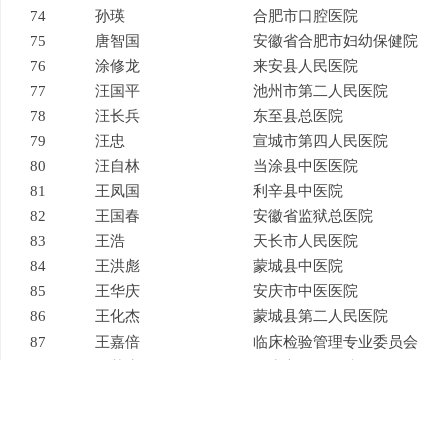
74
孙瑛
合肥市口腔医院
75
唐智国
安徽省合肥市妇幼保健院
76
涂修龙
来安县人民医院
77
汪国平
池州市第二人民医院
78
汪长兵
东至县总医院
79
汪忠
宣城市第四人民医院
80
汪自林
当涂县中医医院
81
王凤国
利辛县中医院
82
王国春
安徽省监狱总医院
83
王浩
天长市人民医院
84
王洪彪
蒙城县中医院
85
王华庆
安庆市中医医院
86
王化杰
蒙城县第二人民医院
87
王嘉倍
临床检验管理专业委员会
88
王荣生
无为市人民医院
89
王文艳
医疗设备专业委员会
90
王晓为
青阳县人民医院
91
王雪倩
马鞍山市第四人民医院