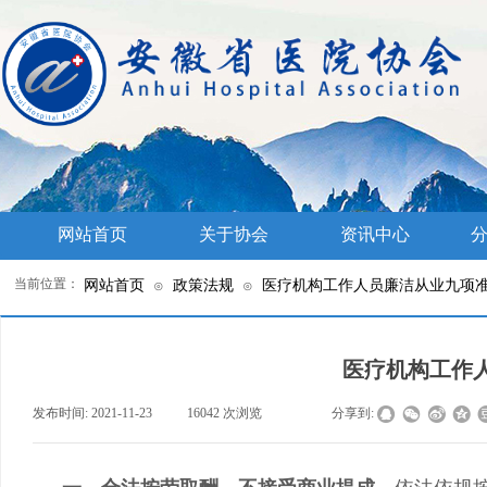
网站首页
关于协会
资讯中心
分
当前位置：
网站首页
政策法规
医疗机构工作人员廉洁从业九项
⊙
⊙
医疗机构工作
发布时间:
2021-11-23
|
16042
次浏览
|
|
分享到: