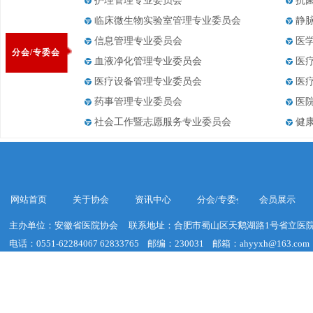
护理管理专业委员会
抗
临床微生物实验室管理专业委员会
静
信息管理专业委员会
医
分会/专委会
血液净化管理专业委员会
医
医疗设备管理专业委员会
医
药事管理专业委员会
医
社会工作暨志愿服务专业委员会
健
网站首页
关于协会
资讯中心
分会/专委会
会员展示
主办单位：安徽省医院协会
联系地址：合肥市蜀山区天鹅湖路1号省立医院
电话：0551-62284067 62833765
邮编：230031
邮箱：ahyyxh@163.com
建议浏览器分辨率：1920*1020
皖ICP备19018755号