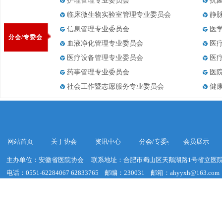
护理管理专业委员会
抗
临床微生物实验室管理专业委员会
静
信息管理专业委员会
医
分会/专委会
血液净化管理专业委员会
医
医疗设备管理专业委员会
医
药事管理专业委员会
医
社会工作暨志愿服务专业委员会
健
网站首页
关于协会
资讯中心
分会/专委会
会员展示
主办单位：安徽省医院协会
联系地址：合肥市蜀山区天鹅湖路1号省立医院
电话：0551-62284067 62833765
邮编：230031
邮箱：ahyyxh@163.com
建议浏览器分辨率：1920*1020
皖ICP备19018755号