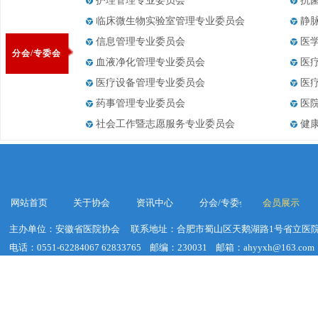
护理管理专业委员会
抗
临床微生物实验室管理专业委员会
静
信息管理专业委员会
医
分会/专委会
血液净化管理专业委员会
医
医疗设备管理专业委员会
医
药事管理专业委员会
医
社会工作暨志愿服务专业委员会
健
网站首页
关于协会
资讯中心
分会/专委会
会员展示
主办单位：安徽省医院协会
联系地址：合肥市蜀山区天鹅湖路1号省立医院
电话：0551-62284067 62833765
邮编：230031
邮箱：ahyyxh@163.com
建议浏览器分辨率：1920*1020
皖ICP备19018755号