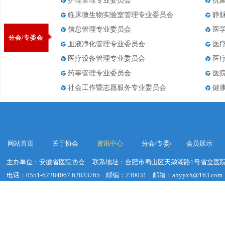
护理管理专业委员会
抗
临床微生物实验室管理专业委员会
静
信息管理专业委员会
医
分会/专委会
血液净化管理专业委员会
医
医疗设备管理专业委员会
医
药事管理专业委员会
医
社会工作暨志愿服务专业委员会
健
网站首页
关于协会
资讯中心
分会/专委会
会员展示
主办单位：安徽省医院协会
联系地址：合肥市蜀山区天鹅湖路1号省立医院
电话：0551-62284067 62833765
邮编：230031
邮箱：ahyyxh@163.com
建议浏览器分辨率：1920*1020
皖ICP备19018755号