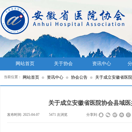
网站首页
关于协会
资讯中心
分
当前位置：
网站首页
资讯中心
协会公告
关于成立安徽省医
⊙
⊙
⊙
关于成立安徽省医院协会县域医
发布时间:
2025-04-07
|
5471
次浏览
|
|
分享到: