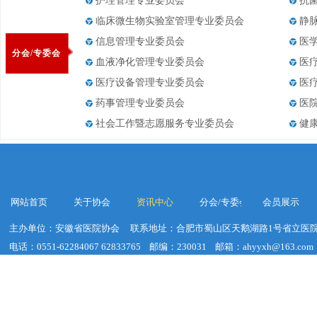
护理管理专业委员会
抗
临床微生物实验室管理专业委员会
静
信息管理专业委员会
医
分会/专委会
血液净化管理专业委员会
医
医疗设备管理专业委员会
医
药事管理专业委员会
医
社会工作暨志愿服务专业委员会
健
网站首页
关于协会
资讯中心
分会/专委会
会员展示
主办单位：安徽省医院协会
联系地址：合肥市蜀山区天鹅湖路1号省立医院
电话：0551-62284067 62833765
邮编：230031
邮箱：ahyyxh@163.com
建议浏览器分辨率：1920*1020
皖ICP备19018755号