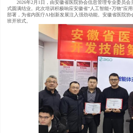
2026
年
2
月
1
日，由安徽省医院协会信息管理专业委员会
式圆满结业。此次培训积极响应安徽省“人工智能
+
万物”应
部署，为省内医疗
AI
创新发展注入强劲动能。安徽省医院协
班开班式。