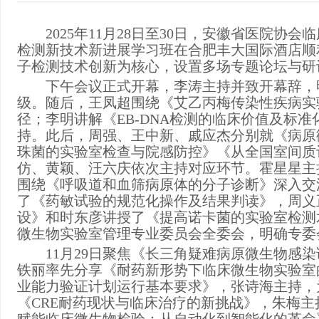
2025年11月28日至30日，安徽省医院
检测新技术新进展学习班在合肥丰大国际酒店顺
子检测技术创新为核心，设置多场专题论坛与
下午会议正式开幕，李涛主持并致开幕辞，
级。随后，王凤超围绕《艾乙丙梅传染性疾病实
径；李明讲解《
EB-DNA检测的临床价值及标
持。此后，周强、王中新、戚应杰分别就《病原
珠菌的实验室检查与院感防控》《从全国室间质
仿、黄颖、汪六庆依次主持对应环节。霍星星主
围绕《呼吸道和血筛病原体的分子诊断》深入交
了《药敏试验的规范化操作及结果判读》，周义
设》和时东彦讲授了《提高诺卡菌的实验室检测
微生物实验室管理专业委员会全委会，明确专委
11月29日聚焦《长三角疑难病原微生物感
铁丽率先分享《耐药新形势下临床微生物实验室
业能力验证计划运行基本要求》，张诗海主持，
《CRE耐药现状与临床治疗的新挑战》，朱梅主