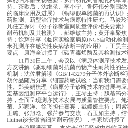
赋能临床微生物检验：从自动化到智能化的革命
持。茶歇后，沈继录、李小宁、鲁怀伟分别围绕
的临床应用及进展》《铜绿假单胞菌的再认识》
药监测、新型治疗技术与病原特性研究。马筱玲
凡任芝探讨《分子诊断室间质量评价相关要素》
耐药机制及其检测》，郝维敏主持；黄开泉聚焦
持；徐辉分享《临床实验室病原tNGS自动化检
米孔测序在感染性疾病诊断中的应用》，王昊主
要点。康海全讲授了《碳青霉烯酶及其检测技术
11月30日上午，会议以《病原体测序技术
方友讲解《驱动细菌对抗菌药物产生耐药性的生
机制；沈佐君解读《GB/T43279分子体外诊
胡付品随后分享《细菌药敏试验：当前我们需要
性。郑美娟梳理《病原分子诊断技术的进展与应
宏基因组测序平台运行》，王琴主持；魏慕筠分
持，全面呈现测序技术发展与质量管控要点。鲍
菊、邱家洋、徐飞担任嘉宾，戴媛媛主持；周紫
王璐、张旭晗、强萍参与交流，石玉如主持，结
Huinet谈安徽省细菌耐药情况》，李家斌讲授
会议圆满落幕。
本次会议汇聚省内外临床