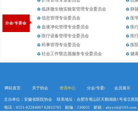
护理管理专业委员会
抗
临床微生物实验室管理专业委员会
静
信息管理专业委员会
医
分会/专委会
血液净化管理专业委员会
医
医疗设备管理专业委员会
医
药事管理专业委员会
医
社会工作暨志愿服务专业委员会
健
网站首页
关于协会
资讯中心
分会/专委会
会员展示
主办单位：安徽省医院协会
联系地址：合肥市蜀山区天鹅湖路1号省立医院
电话：0551-62284067 62833765
邮编：230031
邮箱：ahyyxh@163.com
建议浏览器分辨率：1920*1020
皖ICP备19018755号