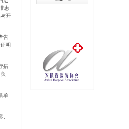
的进
排患
业与开
者告
假证明
疗措
用负
借单
露、