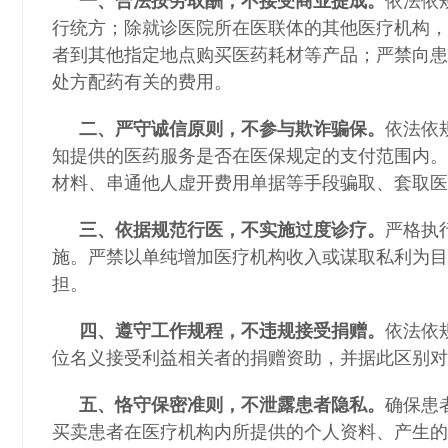
一、合法按劳取酬，不接受商业提成。
依法依
行统方；除就诊医院所在医联体的其他医疗机构，
者到其他指定地点购买医药耗材等产品；严禁向患
处方配药有关的费用。
二、严守诚信原则，不参与欺诈骗保。
依法依
知提供的医药服务是否在医保规定的支付范围内。
材料、串通他人虚开费用单据等手段骗取、套取医
三、依据规范行医，不实施过度诊疗。
严格执
施。严禁以单纯增加医疗机构收入或谋取私利为目
担。
四、遵守工作规程，不违规接受捐赠。
依法依
位名义接受利益相关者的捐赠资助，并据此区别对
五、恪守保密准则，不泄露患者隐私。
确保患
买卖患者在医疗机构内所提供的个人资料、产生的