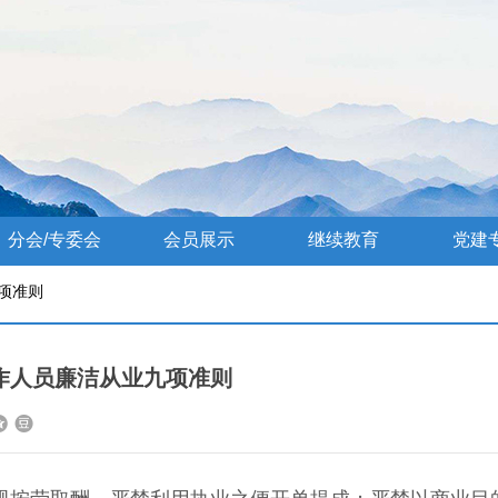
分会/专委会
会员展示
继续教育
党建
项准则
作人员廉洁从业九项准则